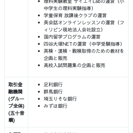
理科実験教室 サイエイLabの運営（小
中学生の理科実験指導）
学童保育 放課後クラブの運営
英会話オンラインレッスンの運営（フ
ィリピン現地法人会社設立）
国内留学プログラムの運営
四谷大塚NETの運営（中学受験指導）
英検・漢検・数検取得のための教材を
企画と販売
高校入試問題集の企画と販売
取引金
足利銀行
融機関
群馬銀行
(グルー
埼玉りそな銀行
プ全体)
みずほ銀行
(五十音
順)